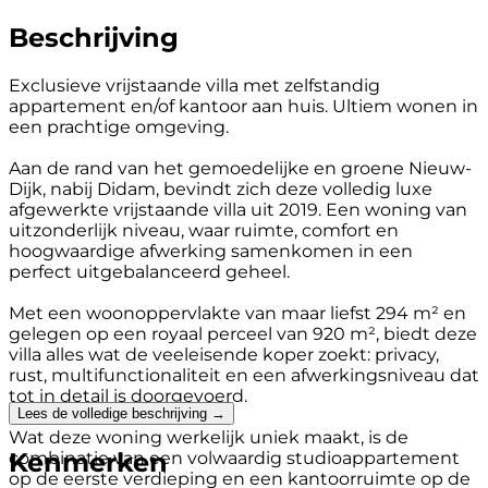
Beschrijving
Exclusieve vrijstaande villa met zelfstandig
appartement en/of kantoor aan huis. Ultiem wonen in
een prachtige omgeving.
Aan de rand van het gemoedelijke en groene Nieuw-
Dijk, nabij Didam, bevindt zich deze volledig luxe
afgewerkte vrijstaande villa uit 2019. Een woning van
uitzonderlijk niveau, waar ruimte, comfort en
hoogwaardige afwerking samenkomen in een
perfect uitgebalanceerd geheel.
Met een woonoppervlakte van maar liefst 294 m² en
gelegen op een royaal perceel van 920 m², biedt deze
villa alles wat de veeleisende koper zoekt: privacy,
rust, multifunctionaliteit en een afwerkingsniveau dat
tot in detail is doorgevoerd.
Lees de volledige beschrijving →
Wat deze woning werkelijk uniek maakt, is de
Kenmerken
combinatie van een volwaardig studioappartement
op de eerste verdieping en een kantoorruimte op de