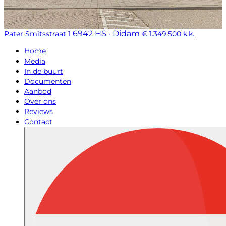
6942 HS · Didam
Pater Smitsstraat 1
€ 1.349.500 k.k.
Home
Media
In de buurt
Documenten
Aanbod
Over ons
Reviews
Contact