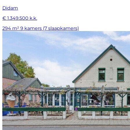
Didam
€ 1.349.500 k.k.
294 m²
9 kamers (7 slaapkamers)