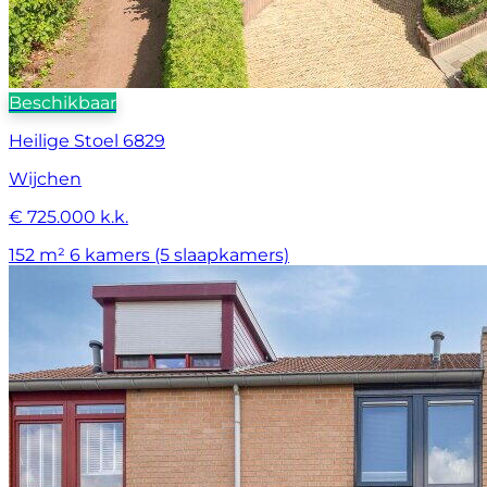
Beschikbaar
Heilige Stoel 6829
Wijchen
€ 725.000 k.k.
152 m²
6 kamers (5 slaapkamers)