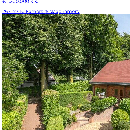
€ 1.200.000 k.k.
267 m²
10 kamers (5 slaapkamers)