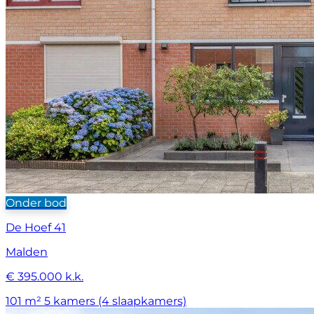
Onder bod
De Hoef 41
Malden
€ 395.000 k.k.
101 m²
5 kamers (4 slaapkamers)