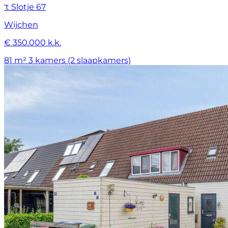
't Slotje 67
Wijchen
€ 350.000 k.k.
81 m²
3 kamers (2 slaapkamers)