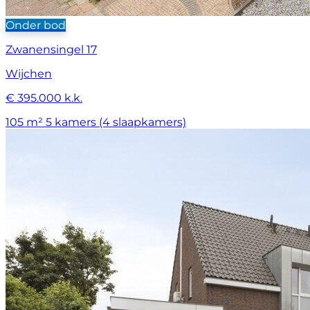
Onder bod
Zwanensingel 17
Wijchen
€ 395.000 k.k.
105 m²
5 kamers (4 slaapkamers)