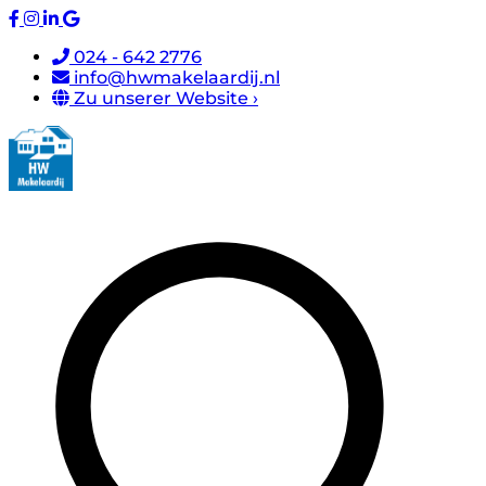
024 - 642 2776
info@hwmakelaardij.nl
Zu unserer Website ›