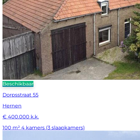
Beschikbaar
Dorpsstraat 55
Hernen
€ 400.000 k.k.
100 m²
4 kamers (3 slaapkamers)