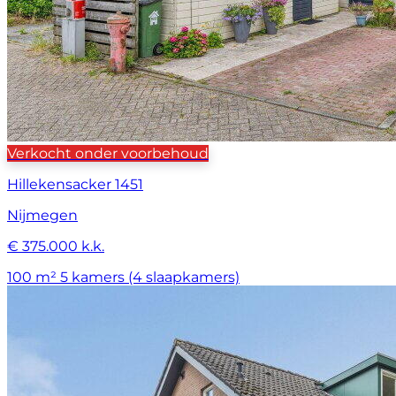
Verkocht onder voorbehoud
Hillekensacker 1451
Nijmegen
€ 375.000 k.k.
100 m²
5 kamers (4 slaapkamers)