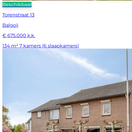
Beschikbaar
Torenstraat 13
Balgoij
€ 675.000 k.k.
134 m²
7 kamers (6 slaapkamers)