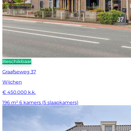
Beschikbaar
Graafseweg 37
Wijchen
€ 450.000 k.k.
196 m²
6 kamers (5 slaapkamers)