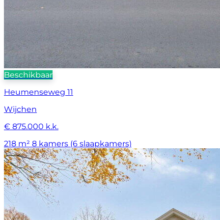
Beschikbaar
Heumenseweg 11
Wijchen
€ 875.000 k.k.
218 m²
8 kamers (6 slaapkamers)